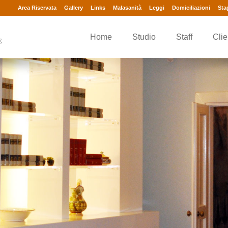
Area Riservata
Gallery
Links
Malasanità
Leggi
Domiciliazioni
Sta
Home
Studio
Staff
Clie