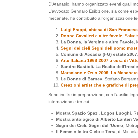
D'Atanasio, hanno organizzato eventi quali mos
L'avvocato Gennaro Esibizione, sia come espert
mecenate, ha contribuito all’organizzazione legal
Luigi Frappi, chiesa di San Frances
Donne Cavalieri e altre favole,
Salvat
La Donna, la Vergine e altre Favole
, 
Segni dei cieli Segni dell’uomo mostr
Comune di Accadia (FG) estate 2007
Arte Italiana 1968-2007 a cura di Vitt
Sandro Bastioli. La Realtà dell'Irreal
Marsciano e Oslo 2009. La Maschera
Le Donne di Barney
. Stefano Bergamas
Creazioni artistiche e grafiche di pre
Sono inoltre in preparazione, con l’ausilio leg
internazionale tra cui:
Mostra Spazio Spazi, Logos Luoghi
. R
Mostra antologica di Alberto Lanteri V
Segni dei Cieli. Segni dell’Uomo
, Metr
Il Femminile tra Cielo e Terra
, di Michel