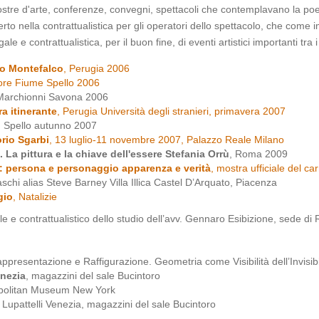
tre d'arte, conferenze, convegni, spettacoli che contemplavano la poesi
o nella contrattualistica per gli operatori dello spettacolo, che come im
e e contrattualistica, per il buon fine, di eventi artistici importanti tra
co Montefalco
, Perugia 2006
ore Fiume Spello 2006
Marchionni Savona 2006
a itinerante
, Perugia Università degli stranieri, primavera 2007
, Spello autunno 2007
orio Sgarbi
, 13 luglio-11 novembre 2007, Palazzo Reale Milano
e. La pittura e la chiave dell'essere Stefania Orrù
, Roma 2009
: persona e personaggio apparenza e verità
, mostra ufficiale del c
chi alias Steve Barney Villa Illica Castel D’Arquato, Piacenza
gio
, Natalizie
ale e contrattualistico dello studio dell’avv. Gennaro Esibizione, sede di
appresentazione e Raffigurazione. Geometria come Visibilità dell’Invisibil
enezia
, magazzini del sale Bucintoro
opolitan Museum New York
a Lupattelli Venezia, magazzini del sale Bucintoro