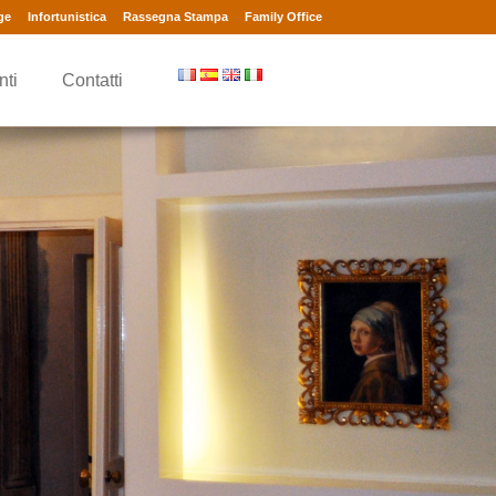
ge
Infortunistica
Rassegna Stampa
Family Office
nti
Contatti