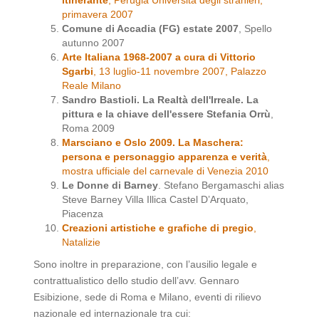
itinerante
, Perugia Università degli stranieri,
primavera 2007
Comune di Accadia (FG) estate 2007
, Spello
autunno 2007
Arte Italiana 1968-2007 a cura di Vittorio
Sgarbi
, 13 luglio-11 novembre 2007, Palazzo
Reale Milano
Sandro Bastioli. La Realtà dell'Irreale. La
pittura e la chiave dell'essere Stefania Orrù
,
Roma 2009
Marsciano e Oslo 2009. La Maschera:
persona e personaggio apparenza e verità
,
mostra ufficiale del carnevale di Venezia 2010
Le Donne di Barney
. Stefano Bergamaschi alias
Steve Barney Villa Illica Castel D’Arquato,
Piacenza
Creazioni artistiche e grafiche di pregio
,
Natalizie
Sono inoltre in preparazione, con l’ausilio legale e
contrattualistico dello studio dell’avv. Gennaro
Esibizione, sede di Roma e Milano, eventi di rilievo
nazionale ed internazionale tra cui: