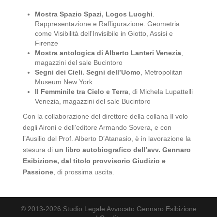
Mostra Spazio Spazi, Logos Luoghi
.
Rappresentazione e Raffigurazione. Geometria
come Visibilità dell’Invisibile in Giotto, Assisi e
Firenze
Mostra antologica di Alberto Lanteri Venezia
,
magazzini del sale Bucintoro
Segni dei Cieli. Segni dell’Uomo
, Metropolitan
Museum New York
Il Femminile tra Cielo e Terra
, di Michela Lupattelli
Venezia, magazzini del sale Bucintoro
Con la collaborazione del direttore della collana Il volo
degli Aironi e dell’editore Armando Sovera, e con
l’Ausilio del Prof. Alberto D’Atanasio, è in lavorazione la
stesura di
un libro autobiografico dell’avv. Gennaro
Esibizione, dal titolo provvisorio Giudizio e
Passione
, di prossima uscita.
© 2013-2026 Studio Legale Avvocato Gennaro Esibizione