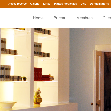
Acces reserve
Galerie
Links
Fautes medicales
Lois
Domiciliations
Home
Bureau
Membres
Clie