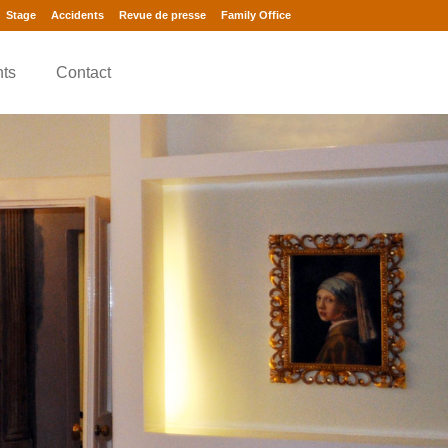
Stage
Accidents
Revue de presse
Family Office
nts
Contact