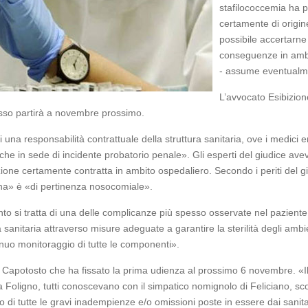
stafilococcemia ha p
certamente di origin
possibile accertarne 
conseguenze in ambi
- assume eventualmen
L’avvocato Esibizione
rocesso partirà a novembre prossimo.
 di una responsabilità contrattuale della struttura sanitaria, ove i medici
he in sede di incidente probatorio penale». Gli esperti del giudice ave
ione certamente contratta in ambito ospedaliero. Secondo i periti del g
lina» è «di pertinenza nosocomiale».
uanto si tratta di una delle complicanze più spesso osservate nel pazien
 sanitaria attraverso misure adeguate a garantire la sterilità degli ambi
nuo monitoraggio di tutte le componenti».
 Capotosto che ha fissato la prima udienza al prossimo 6 novembre. «Il 
he, a Foligno, tutti conoscevano con il simpatico nomignolo di Feliciano
 di tutte le gravi inadempienze e/o omissioni poste in essere dai sanita