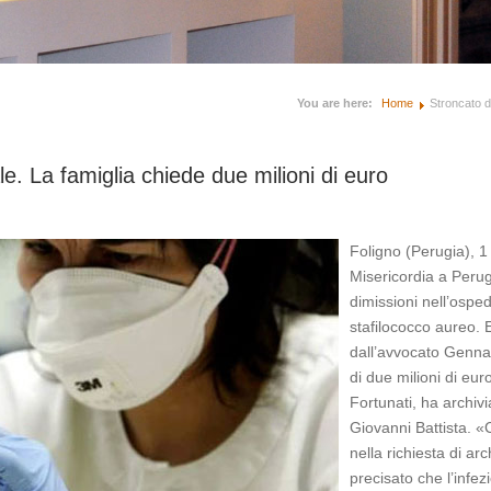
You are here:
Home
Stroncato d
e. La famiglia chiede due milioni di euro
Foligno (Perugia), 1
Misericordia a Perug
dimissioni nell’ospe
stafilococco aureo. E
dall’avvocato Gennar
di due milioni di eur
Fortunati, ha archivi
Giovanni Battista. «
nella richiesta di arc
precisato che l’infez