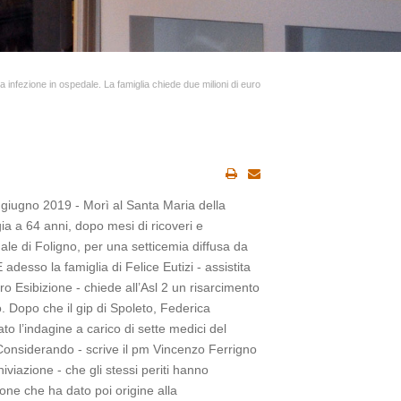
a infezione in ospedale. La famiglia chiede due milioni di euro
 giugno 2019 - Morì al Santa Maria della
ia a 64 anni, dopo mesi di ricoveri e
dale di Foligno, per una setticemia diffusa da
 adesso la famiglia di Felice Eutizi - assistita
o Esibizione - chiede all’Asl 2 un risarcimento
o. Dopo che il gip di Spoleto, Federica
ato l’indagine a carico di sette medici del
Considerando - scrive il pm Vincenzo Ferrigno
hiviazione - che gli stessi periti hanno
ione che ha dato poi origine alla