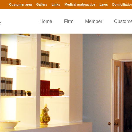
Customer area
Gallery
Links
Medical malpractice
Laws
Domiciliatio
Home
Firm
Member
Custome