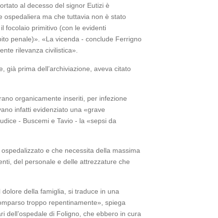
ortato al decesso del signor Eutizi è
e ospedaliera ma che tuttavia non è stato
il focolaio primitivo (con le evidenti
to penale)». «La vicenda - conclude Ferrigno
te rilevanza civilistica».
, già prima dell’archiviazione, aveva citato
 erano organicamente inseriti, per infezione
vano infatti evidenziato una «grave
iudice - Buscemi e Tavio - la «sepsi da
te ospedalizzato e che necessita della massima
enti, del personale e delle attrezzature che
dolore della famiglia, si traduce in una
, scomparso troppo repentinamente», spiega
ri dell’ospedale di Foligno, che ebbero in cura