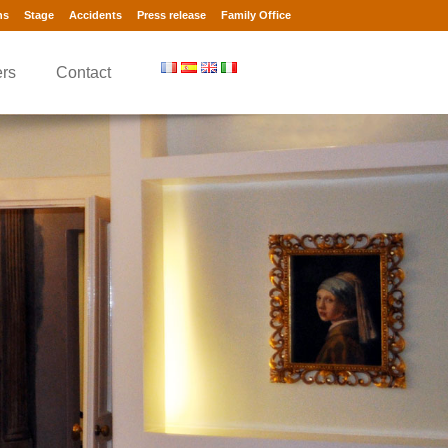
ns
Stage
Accidents
Press release
Family Office
rs
Contact