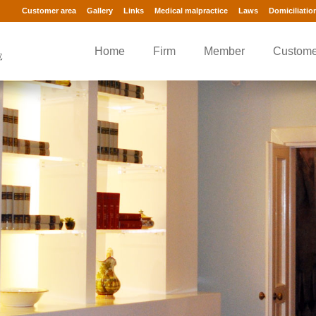
Customer area
Gallery
Links
Medical malpractice
Laws
Domiciliatio
Home
Firm
Member
Custome