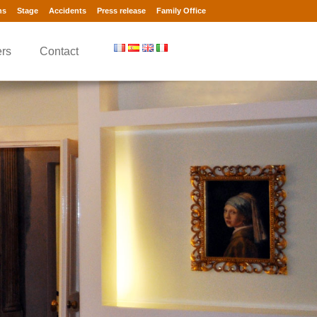
ns
Stage
Accidents
Press release
Family Office
rs
Contact