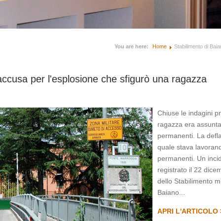
You are here:
Home
Stabilimento di Bai
'accusa per l'esplosione che sfigurò una ragazza
Chiuse le indagini pr
ragazza era assunta 
permanenti. La defl
quale stava lavorand
permanenti. Un inci
registrato il 22 dice
dello Stabilimento m
Baiano...
APRI L'ARTICOLO 