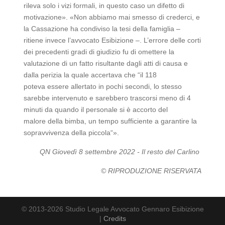
rileva solo i vizi formali, in questo caso un difetto di
motivazione». «Non abbiamo mai smesso di crederci, e
la Cassazione ha condiviso la tesi della famiglia –
ritiene invece l’avvocato Esibizione –. L’errore delle corti
dei precedenti gradi di giudizio fu di omettere la
valutazione di un fatto risultante dagli atti di causa e
dalla perizia la quale accertava che “il 118
poteva essere allertato in pochi secondi, lo stesso
sarebbe intervenuto e sarebbero trascorsi meno di 4
minuti da quando il personale si è accorto del
malore della bimba, un tempo sufficiente a garantire la
sopravvivenza della piccola“».
QN Giovedì 8 settembre 2022 - Il resto del Carlino
© RIPRODUZIONE RISERVATA
© 2013-2026 Studio Legale Avvocato Gennaro Esibizione
|
Credits