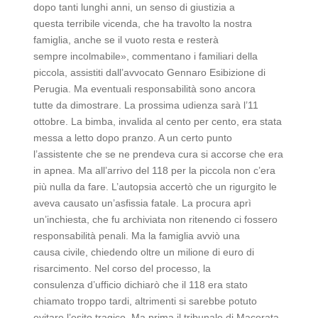
dopo tanti lunghi anni, un senso di giustizia a
questa terribile vicenda, che ha travolto la nostra
famiglia, anche se il vuoto resta e resterà
sempre incolmabile», commentano i familiari della
piccola, assistiti dall’avvocato Gennaro Esibizione di
Perugia. Ma eventuali responsabilità sono ancora
tutte da dimostrare. La prossima udienza sarà l’11
ottobre. La bimba, invalida al cento per cento, era stata
messa a letto dopo pranzo. A un certo punto
l’assistente che se ne prendeva cura si accorse che era
in apnea. Ma all’arrivo del 118 per la piccola non c’era
più nulla da fare. L’autopsia accertò che un rigurgito le
aveva causato un’asfissia fatale. La procura aprì
un’inchiesta, che fu archiviata non ritenendo ci fossero
responsabilità penali. Ma la famiglia avviò una
causa civile, chiedendo oltre un milione di euro di
risarcimento. Nel corso del processo, la
consulenza d’ufficio dichiarò che il 118 era stato
chiamato troppo tardi, altrimenti si sarebbe potuto
evitare l’esito tragico. Ma prima il tribunale di Macerata,